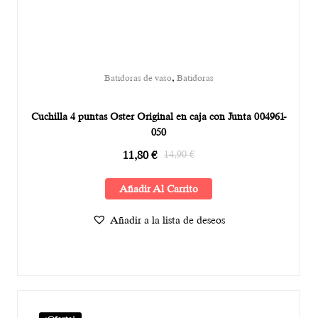
,
Batidoras de vaso
Batidoras
Cuchilla 4 puntas Oster Original en caja con Junta 004961-
050
11,80
€
14,90
€
Añadir Al Carrito
Añadir a la lista de deseos