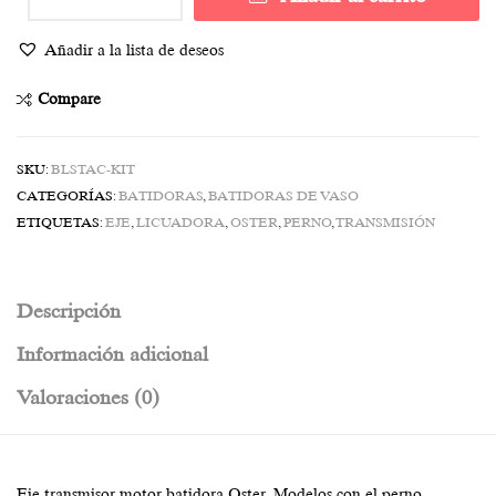
Añadir a la lista de deseos
Compare
SKU:
BLSTAC-KIT
CATEGORÍAS:
BATIDORAS
,
BATIDORAS DE VASO
ETIQUETAS:
EJE
,
LICUADORA
,
OSTER
,
PERNO
,
TRANSMISIÓN
Descripción
Información adicional
Valoraciones (0)
Eje transmisor motor batidora Oster. Modelos con el perno