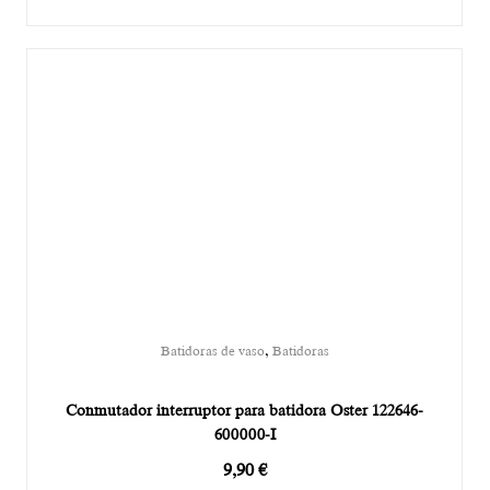
,
Batidoras de vaso
Batidoras
Conmutador interruptor para batidora Oster 122646-
600000-I
9,90
€