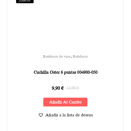
¡Oferta!
,
Batidoras de vaso
Batidoras
Cuchilla Oster 6 puntas 004980-050
9,90
€
12,90
€
Añadir Al Carrito
Añadir a la lista de deseos