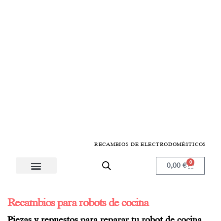
RECAMBIOS DE ELECTRODOMÉSTICOS
0
0,00
€
Electrodomésticos de cocina
Menaje y planchado
Componentes y repuestos
Problemas electrodomésticos
Registro de Profesionales
Recambios para robots de cocina
Piezas y repuestos para reparar tu robot de cocina