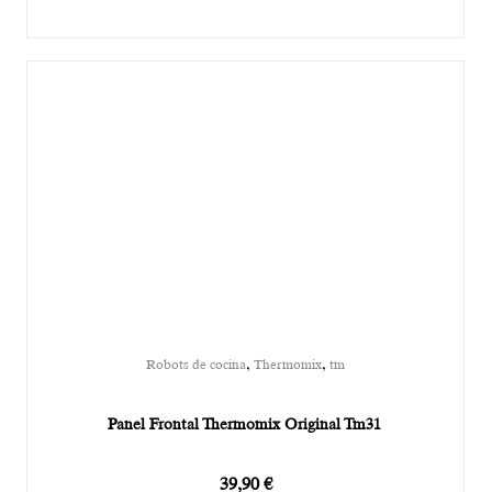
,
,
Robots de cocina
Thermomix
tm
Panel Frontal Thermomix Original Tm31
39,90
€