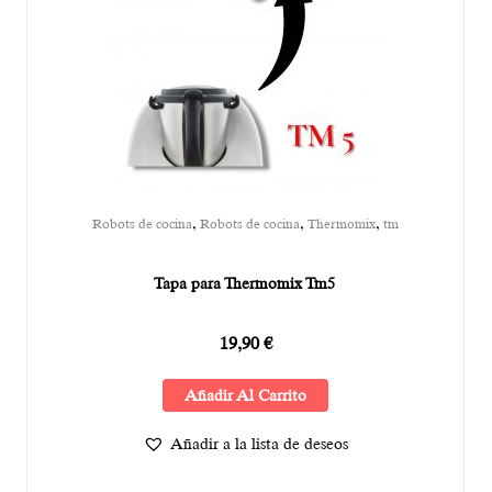
,
,
,
Robots de cocina
Robots de cocina
Thermomix
tm
Tapa para Thermomix Tm5
19,90
€
Añadir Al Carrito
Añadir a la lista de deseos