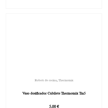
,
Robots de cocina
Thermomix
Vaso dosificador Cubilete Thermomix Tm5
5,00
€