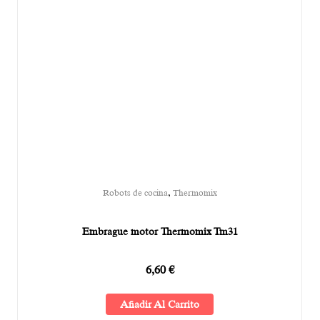
,
Robots de cocina
Thermomix
Embrague motor Thermomix Tm31
6,60
€
Añadir Al Carrito