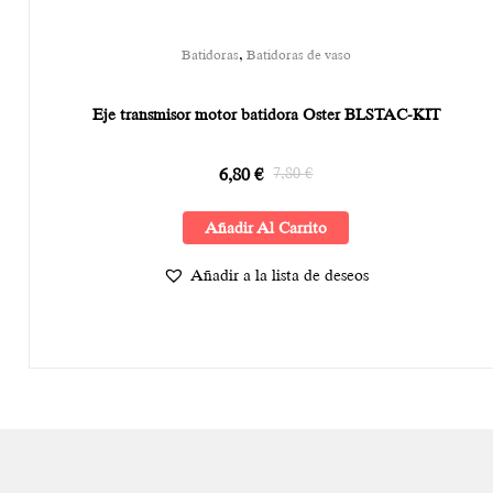
,
Batidoras
Batidoras de vaso
Eje transmisor motor batidora Oster BLSTAC-KIT
6,80
€
7,80
€
Añadir Al Carrito
Añadir a la lista de deseos