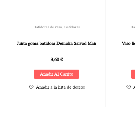
,
Batidoras de vaso
Batidoras
Ba
Junta goma batidora Demoka Saivod Man
Vaso li
3,60
€
Añadir Al Carrito
Añadir a la lista de deseos
A