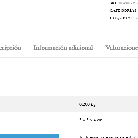
SKU:
004902-050
CATEGORÍAS
ETIQUETAS:
B
cripción
Información adicional
Valoracione
0,200 kg
5 × 5 × 4 cm
Tu dirección de correo electrón