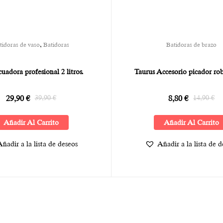
,
tidoras de vaso
Batidoras
Batidoras de brazo
cuadora profesional 2 litros.
Taurus Accesorio picador ro
29,90
€
39,90
€
8,80
€
14,90
€
Añadir Al Carrito
Añadir Al Carrito
ñadir a la lista de deseos
Añadir a la lista de 