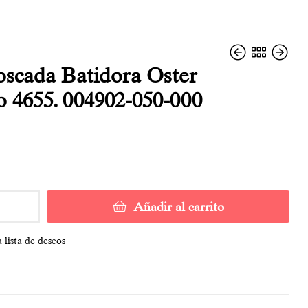
oscada Batidora Oster
 4655. 004902-050-000
16,90
€
7,80
€
6,80
€
Añadir al carrito
 lista de deseos