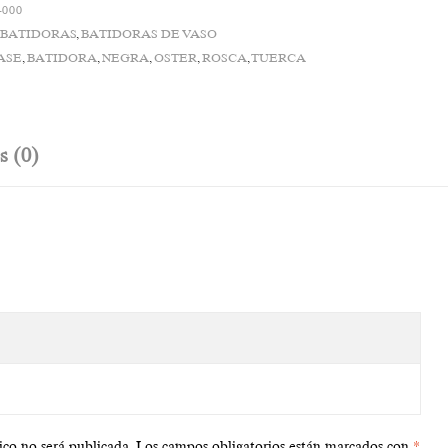
-000
:
BATIDORAS
,
BATIDORAS DE VASO
ASE
,
BATIDORA
,
NEGRA
,
OSTER
,
ROSCA
,
TUERCA
s (0)
ico no será publicada.
Los campos obligatorios están marcados con
*