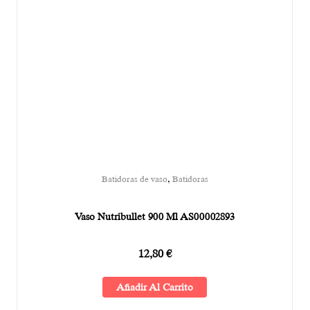
,
Batidoras de vaso
Batidoras
Vaso Nutribullet 900 Ml AS00002893
12,80
€
Añadir Al Carrito