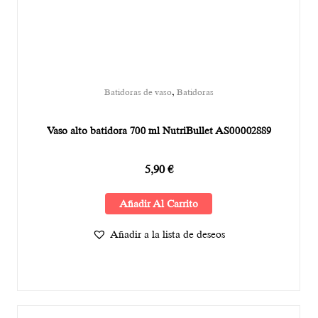
,
Batidoras de vaso
Batidoras
Vaso alto batidora 700 ml NutriBullet AS00002889
5,90
€
Añadir Al Carrito
Añadir a la lista de deseos