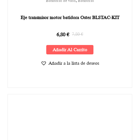
,
Batidoras de vaso
Batidoras
Eje transmisor motor batidora Oster BLSTAC-KIT
6,80
€
7,80
€
Añadir Al Carrito
Añadir a la lista de deseos