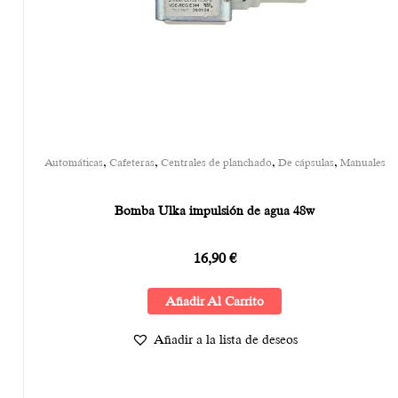
,
,
,
,
Automáticas
Cafeteras
Centrales de planchado
De cápsulas
Manuales
Bomba Ulka impulsión de agua 48w
16,90
€
Añadir Al Carrito
Añadir a la lista de deseos