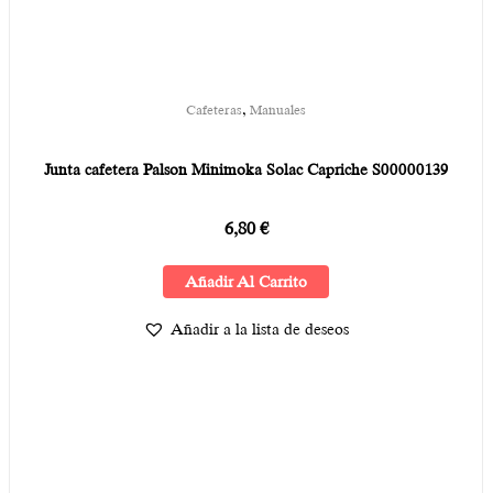
,
Cafeteras
Manuales
Junta cafetera Palson Minimoka Solac Capriche S00000139
6,80
€
Añadir Al Carrito
Añadir a la lista de deseos