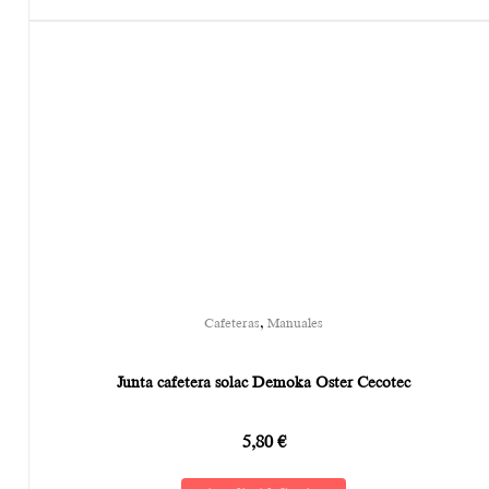
,
Cafeteras
Manuales
Junta cafetera solac Demoka Oster Cecotec
5,80
€