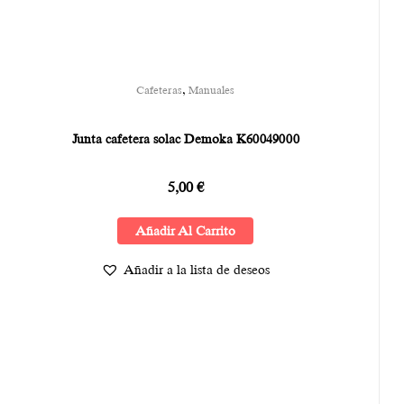
,
Cafeteras
Manuales
Junta cafetera solac Demoka K60049000
5,00
€
Añadir Al Carrito
Añadir a la lista de deseos