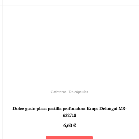
,
Cafeteras
De cápsulas
Dolce gusto placa pastilla perforadora Krups Delongui MS-
622718
6,60
€