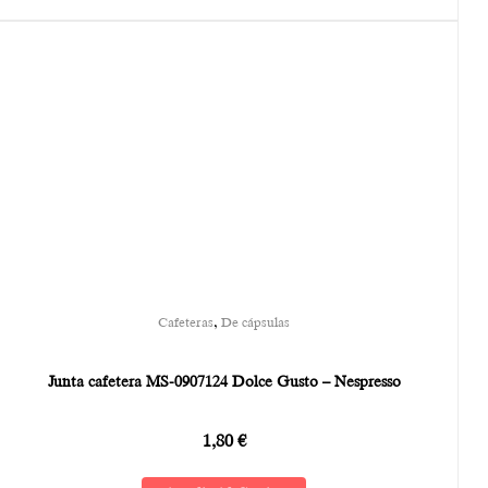
,
Cafeteras
De cápsulas
Junta cafetera MS-0907124 Dolce Gusto – Nespresso
1,80
€