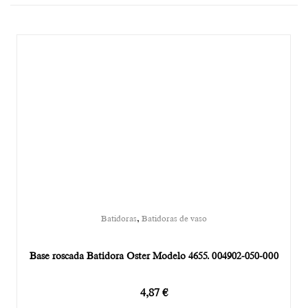
,
Batidoras
Batidoras de vaso
Base roscada Batidora Oster Modelo 4655. 004902-050-000
4,87
€