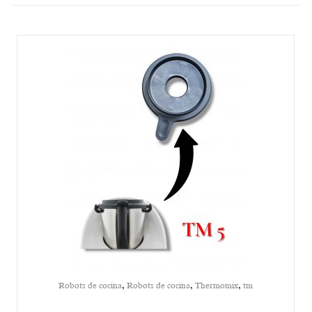
,
,
,
Robots de cocina
Robots de cocina
Thermomix
tm