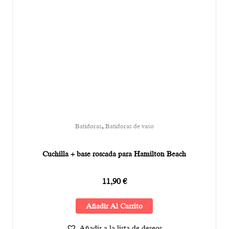
,
Batidoras
Batidoras de vaso
Cuchilla + base roscada para Hamilton Beach
11,90
€
Añadir Al Carrito
Añadir a la lista de deseos