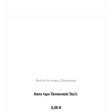
,
Robots de cocina
Thermomix
Junta tapa Thermomix Tm21
8,00
€