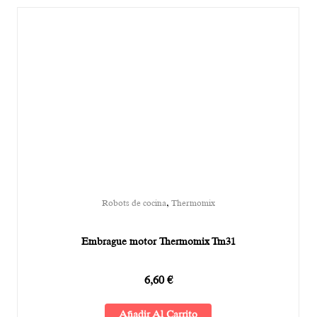
,
Robots de cocina
Thermomix
Embrague motor Thermomix Tm31
6,60
€
Añadir Al Carrito