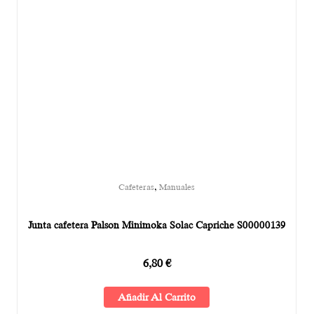
,
Cafeteras
Manuales
Junta cafetera Palson Minimoka Solac Capriche S00000139
6,80
€
Añadir Al Carrito