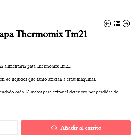
tapa Thermomix Tm21
8,00
7,00
€
€
ona alimentaria pata Thermomix Tm21.
ción de líquidos que tanto afectan a estas máquinas.
dado cada 18 meses para evitar el deterioro por perdidas de
Añadir al carrito