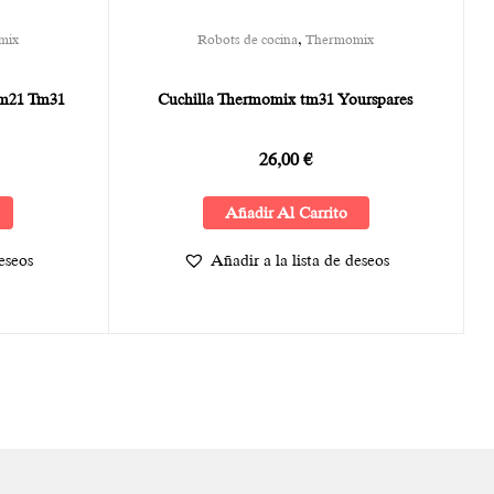
,
mix
Robots de cocina
Thermomix
Tm21 Tm31
Cuchilla Thermomix tm31 Yourspares
26,00
€
Añadir Al Carrito
deseos
Añadir a la lista de deseos