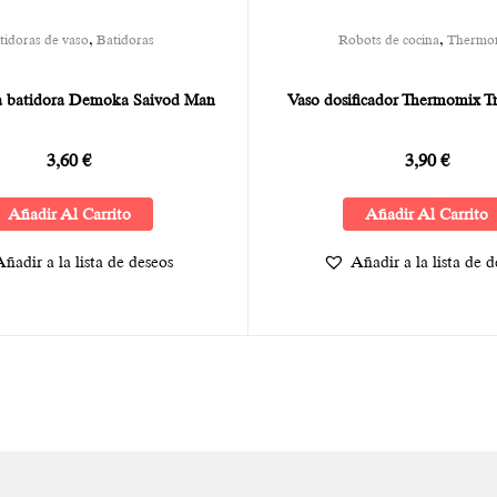
,
,
tidoras de vaso
Batidoras
Robots de cocina
Thermo
a batidora Demoka Saivod Man
Vaso dosificador Thermomix 
3,60
€
3,90
€
Añadir Al Carrito
Añadir Al Carrito
ñadir a la lista de deseos
Añadir a la lista de 