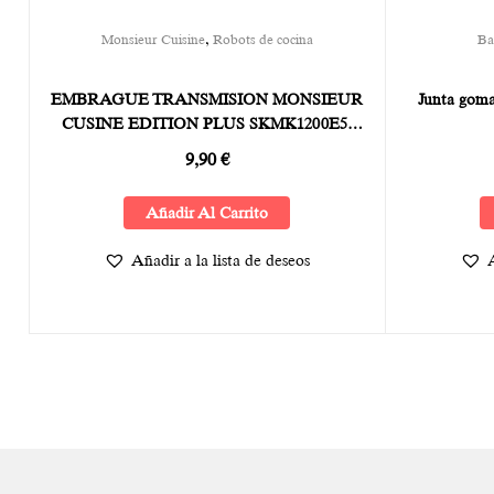
,
Monsieur Cuisine
Robots de cocina
Ba
EMBRAGUE TRANSMISION MONSIEUR
Junta gom
CUSINE EDITION PLUS SKMK1200E5-
1001
9,90
€
Añadir Al Carrito
Añadir a la lista de deseos
A