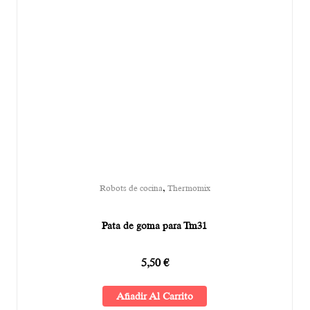
,
Robots de cocina
Thermomix
Pata de goma para Tm31
5,50
€
Añadir Al Carrito