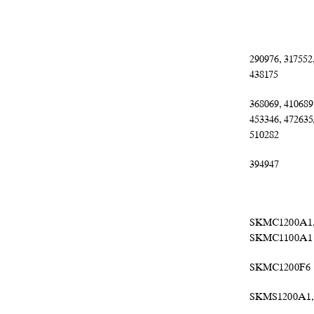
290976, 317552,
438175
368069, 410689,
453346, 472635
510282
394947
SKMC1200A1,
SKMC1100A1
SKMC1200F6
SKMS1200A1,