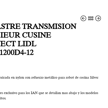
STRE TRANSMISION
IEUR CUSINE
ECT LIDL
9,90
24,00
€
€
200D4-12
bricada en nylon con refuerzo metálico para robot de cocina Silver
es exclusivo para los IAN que se detallan mas abajo y los modelos
itos.