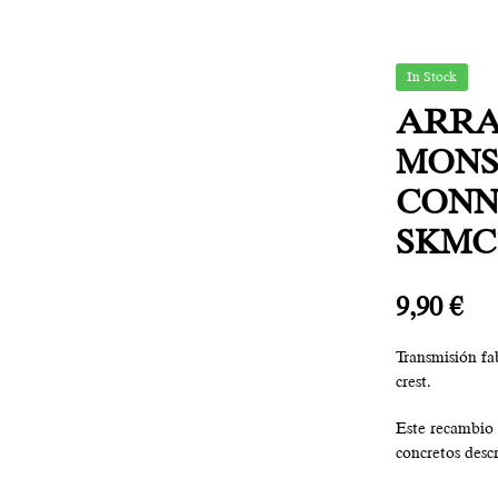
In Stock
ARRA
MONS
CONN
SKMC1
9,90
€
Transmisión fa
crest.
Este recambio 
concretos descr