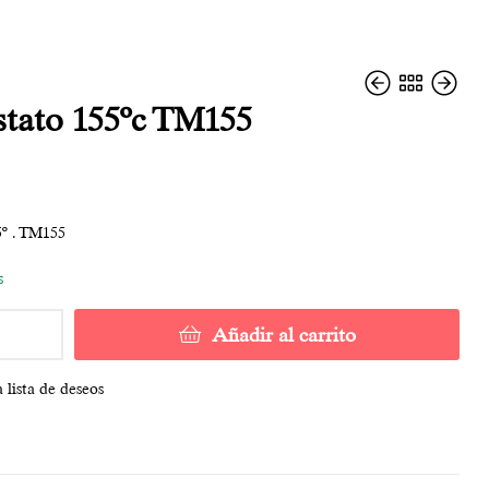
tato 155ºc TM155
26,90
4,80
€
€
5º . TM155
s
Añadir al carrito
 lista de deseos