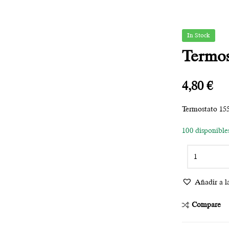
In Stock
Termos
4,80
€
Termostato 15
100 disponible
Añadir a la
Compare