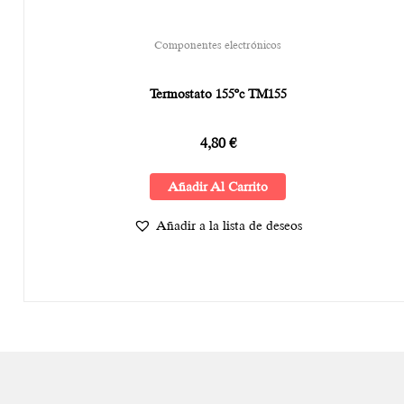
Componentes electrónicos
Termostato 155ºc TM155
4,80
€
Añadir Al Carrito
Añadir a la lista de deseos