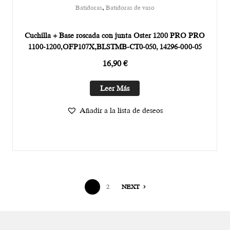
,
Batidoras
Batidoras de vaso
Cuchilla + Base roscada con junta Oster 1200 PRO PRO
1100-1200,OFP107X,BLSTMB-CT0-050, 14296-000-05
16,90
€
Leer Más
Añadir a la lista de deseos
1
2
NEXT