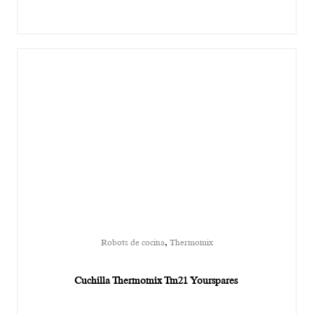
,
Robots de cocina
Thermomix
Cuchilla Thermomix Tm21 Yourspares