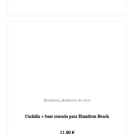
,
Batidoras
Batidoras de vaso
Cuchilla + base roscada para Hamilton Beach
11,90
€