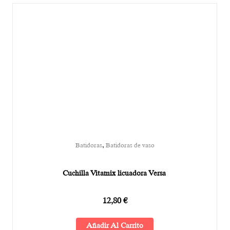
,
Batidoras
Batidoras de vaso
Cuchilla Vitamix licuadora Versa
12,80
€
Añadir Al Carrito