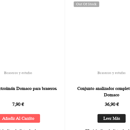
Out Of Stock
Braseros y estufas
Braseros y estufas
ctroimán Domaco para braseros.
Conjunto analizador complet
Domaco
7,90
€
36,90
€
Añadir Al Carrito
Leer Más