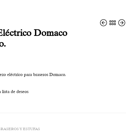
Eléctrico Domaco
o.
6,20
12,90
€
€
zo eléctrico para braseros Domaco.
 lista de deseos
BRASEROS Y ESTUFAS