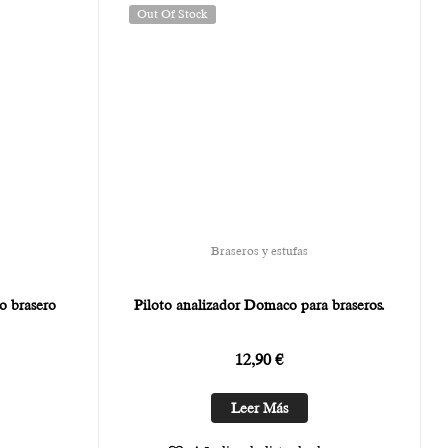
Out Of Stock
Braseros y estufas
o brasero
Piloto analizador Domaco para braseros.
12,90
€
Leer Más