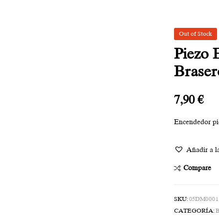
Out of Stock
Piezo 
Braser
7,90
€
Encendedor pie
Añadir a la
Compare
SKU:
05DM0001
CATEGORÍA: