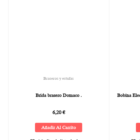
Braseros y estufas
Brida brasero Domaco .
Bobina Ele
6,20
€
Añadir Al Carrito