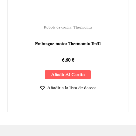
,
Robots de cocina
Thermomix
Embrague motor Thermomix Tm31
6,60
€
Añadir Al Carrito
Añadir a la lista de deseos