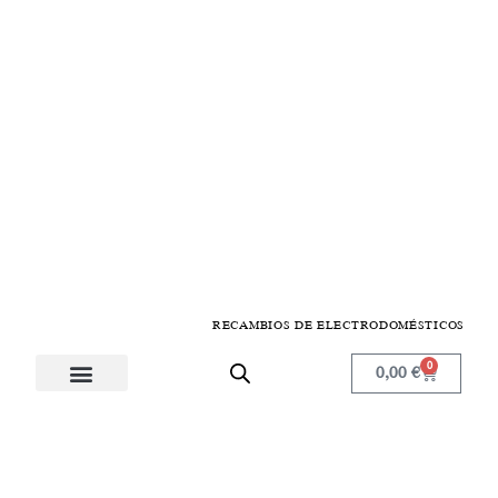
RECAMBIOS DE ELECTRODOMÉSTICOS
0
0,00
€
Electrodomésticos de cocina
Menaje y planchado
Componentes y repuestos
Problemas electrodomésticos
Registro de Profesionales