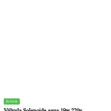
In Stock
Válvula Solenoide agua 19w 220v