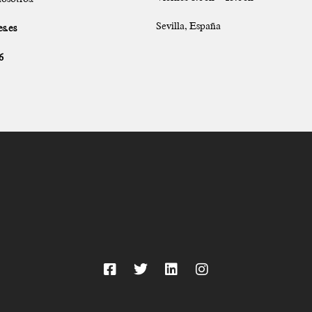
Sevilla, España
s.es
6