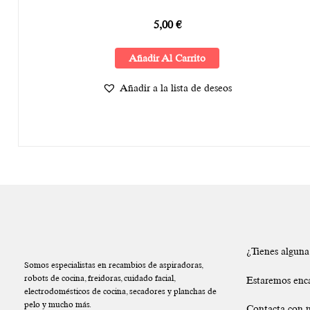
5,00
€
Añadir Al Carrito
Añadir a la lista de deseos
¿Tienes algun
Somos especialistas en recambios de aspiradoras,
robots de cocina, freidoras, cuidado facial,
Estaremos enc
electrodomésticos de cocina, secadores y planchas de
pelo y mucho más.
Contacta con n