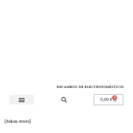
RECAMBIOS DE ELECTRODOMÉSTICOS
0
0,00
€
Electrodomésticos de cocina
Menaje y planchado
Componentes y repuestos
Problemas electrodomésticos
Registro de Profesionales
[dokan-stores]