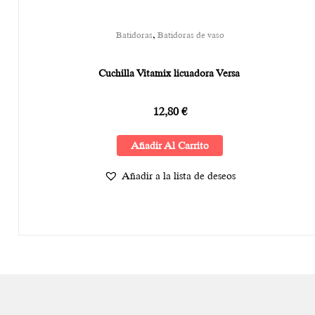
,
Batidoras
Batidoras de vaso
Cuchilla Vitamix licuadora Versa
12,80
€
Añadir Al Carrito
Añadir a la lista de deseos