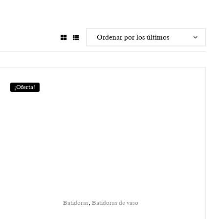
¡Oferta!
,
Batidoras
Batidoras de vaso