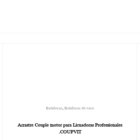
,
Batidoras
Batidoras de vaso
Arrastre Couple motor para Licuadoras Professionales
.COUPVIT