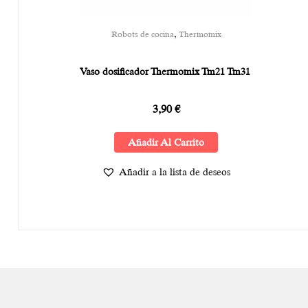
,
Robots de cocina
Thermomix
Vaso dosificador Thermomix Tm21 Tm31
3,90
€
Añadir Al Carrito
Añadir a la lista de deseos