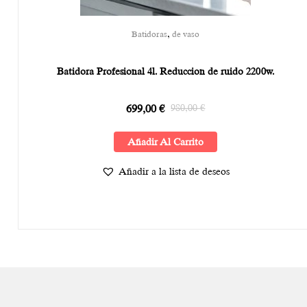
,
Batidoras
de vaso
Batidora Profesional 4l. Reduccion de ruido 2200w.
699,00
€
980,00
€
Añadir Al Carrito
Añadir a la lista de deseos