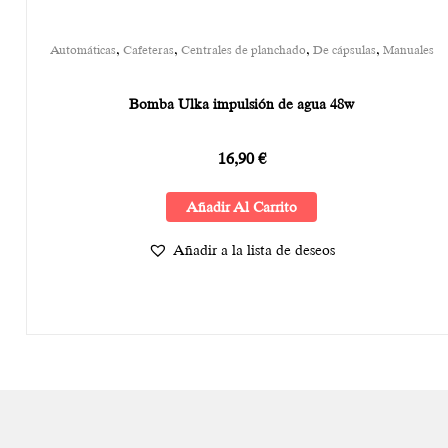
,
,
,
,
Automáticas
Cafeteras
Centrales de planchado
De cápsulas
Manuales
Bomba Ulka impulsión de agua 48w
16,90
€
Añadir Al Carrito
Añadir a la lista de deseos