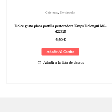
,
Cafeteras
De cápsulas
Dolce gusto placa pastilla perforadora Krups Delongui MS-
622718
6,60
€
Añadir Al Carrito
Añadir a la lista de deseos