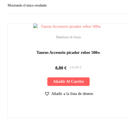
Mostrando el único resultado
¡Oferta!
Batidoras de brazo
Taurus Accesorio picador robot 500w
14,90
€
8,80
€
Añadir Al Carrito
Añadir a la lista de deseos