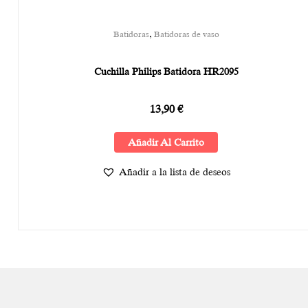
,
Batidoras
Batidoras de vaso
Cuchilla Philips Batidora HR2095
13,90
€
Añadir Al Carrito
Añadir a la lista de deseos