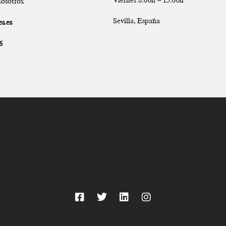
osotros.
Sevilla, España
s.es
6