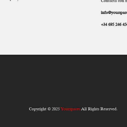
Contacta con n
info@yourspare
+34 695 246 45
Copyright © 2025
Yourspaces
All Rights Reserved.