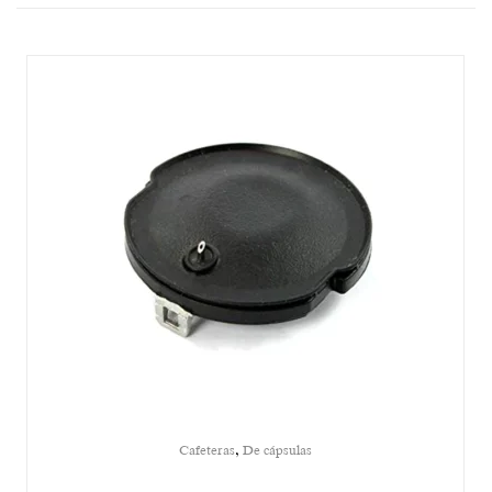
,
Cafeteras
De cápsulas