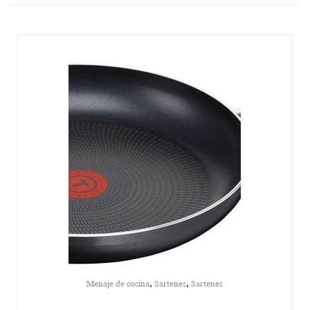
,
,
Menaje de cocina
Sartenes
Sartenes