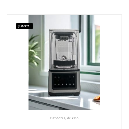
¡Oferta!
,
Batidoras
de vaso